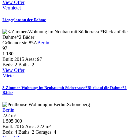
View Offer
Vermietet
Liegeplatz an der Dahme
Grünauer str. 85A
Berlin
97
1 180
Built:
2015
Area:
97
Beds:
2
Baths:
2
View Offer
Miete
3-Zimmer-Wohnung im Neubau mit Südterrasse*Blick auf die Dahme*2
Bäder
Berlin
222 m²
1 595 000
Built:
2016
Area:
222 m²
Beds:
4
Baths:
2
Garages:
4