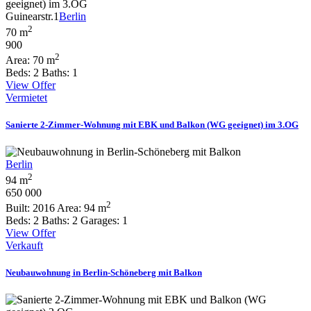
Guinearstr.1
Berlin
2
70 m
900
2
Area:
70 m
Beds:
2
Baths:
1
View Offer
Vermietet
Sanierte 2-Zimmer-Wohnung mit EBK und Balkon (WG geeignet) im 3.OG
Berlin
2
94 m
650 000
2
Built:
2016
Area:
94 m
Beds:
2
Baths:
2
Garages:
1
View Offer
Verkauft
Neubauwohnung in Berlin-Schöneberg mit Balkon