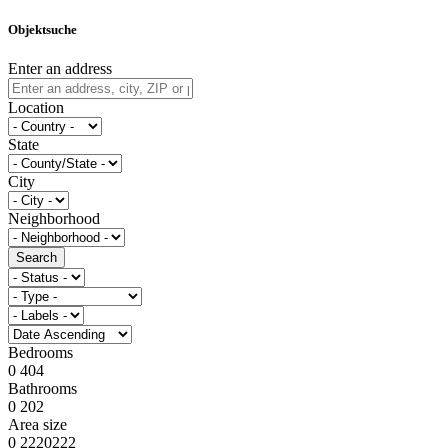
Objektsuche
Enter an address
Location
State
City
Neighborhood
Search
Bedrooms
0
4
0
4
Bathrooms
0
2
0
2
Area size
0
222
0
222