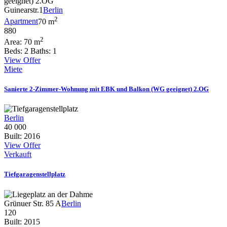
Guinearstr.1
Berlin
2
Apartment
70 m
880
2
Area:
70 m
Beds:
2
Baths:
1
View Offer
Miete
Sanierte 2-Zimmer-Wohnung mit EBK und Balkon (WG geeignet) 2.OG
Berlin
40 000
Built:
2016
View Offer
Verkauft
Tiefgaragenstellplatz
Grünuer Str. 85 A
Berlin
120
Built:
2015