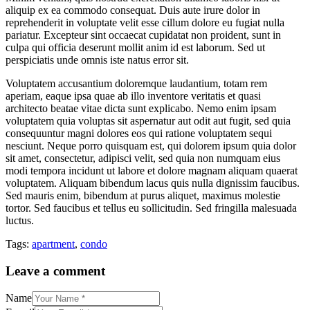
aliquip ex ea commodo consequat. Duis aute irure dolor in
reprehenderit in voluptate velit esse cillum dolore eu fugiat nulla
pariatur. Excepteur sint occaecat cupidatat non proident, sunt in
culpa qui officia deserunt mollit anim id est laborum. Sed ut
perspiciatis unde omnis iste natus error sit.
Voluptatem accusantium doloremque laudantium, totam rem
aperiam, eaque ipsa quae ab illo inventore veritatis et quasi
architecto beatae vitae dicta sunt explicabo. Nemo enim ipsam
voluptatem quia voluptas sit aspernatur aut odit aut fugit, sed quia
consequuntur magni dolores eos qui ratione voluptatem sequi
nesciunt. Neque porro quisquam est, qui dolorem ipsum quia dolor
sit amet, consectetur, adipisci velit, sed quia non numquam eius
modi tempora incidunt ut labore et dolore magnam aliquam quaerat
voluptatem. Aliquam bibendum lacus quis nulla dignissim faucibus.
Sed mauris enim, bibendum at purus aliquet, maximus molestie
tortor. Sed faucibus et tellus eu sollicitudin. Sed fringilla malesuada
luctus.
Tags:
apartment
,
condo
Leave a comment
Name