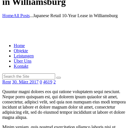
in Williamsburg
Home
All Posts
...
Japanese Retail 10-Year Lease in Williamsburg
Home
Objekte
Leistungen
Über Uns
Kontakt
Rent
30. März 2017
0
4619
2
Quuntur magni dolores eos qui ratione voluptatem sequi nesciunt.
Neque porro quisquam est, qui dolorem ipsum quiaolor sit amet,
consectetur, adipisci velit, sed quia non numquam eius modi tempora
incidunt ut labore et dolore magnam dolor sit amet, consectetur
adipisicing elit, sed do eiusmod tempor incididunt ut labore et dolore
magna aliqua.
Minim veniam, quis nostrud exercitation ullamco laboris nisi ut